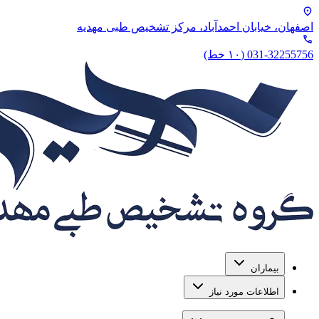
location_on
اصفهان، خیابان احمدآباد،‌ مرکز تشخیص طبی مهدیه
phone
031-32255756
(۱۰ خط)
بیماران
اطلاعات مورد نیاز